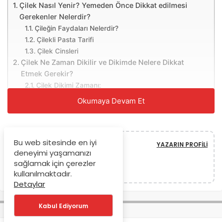
Çilek Nasıl Yenir? Yemeden Önce Dikkat edilmesi
bağlı olarak değişkenlik gösterir. Yeni bir tenis
Gerekenler Nelerdir?
raketinin fiyatı genellikle 50-300 USD arasında
Çileğin Faydaları Nelerdir?
değişebilir.
Çilekli Pasta Tarifi
Tenis Topları: Tenis topu, oyunun temel topudur ve
Çilek Cinsleri
Çilek Ne Zaman Dikilir ve Dikimde Nelere Dikkat
genellikle yüksek kaliteli kauçuktan veya
Etmek Gerekir?
polyesterden yapılmıştır. Tenis topları, sert zemin,
Çilek Dikimi Zamanı:
çim veya kil gibi farklı yüzeylerde oynamak için
Çilek Dikimi ve Güçlenmesinde Dikkat Edilmesi
Okumaya Devam Et
Gereken Noktalar:
farklı türlerde bulunabilir. Bir kutu tenis topu fiyatı
genellikle 3-10 USD arasında değişebilir.
Çilek Nasıl Yenir? Yemeden
Tenis Kortu: Tenis oynamak için özel olarak
Bu web sitesinde en iyi
YAZARIN PROFILI
Önce Dikkat edilmesi
deneyimi yaşamanızı
tasarlanmış bir korta ihtiyacınız vardır. Tenis
Sinan Demiray
sağlamak için çerezler
Gerekenler Nelerdir?
kortları, farklı yüzey tiplerine sahip olabilir, örneğin
kullanılmaktadır.
Detaylar
sert zemin, çim veya kil. Kort kullanımına bağlı
olarak, ücretsiz veya ücretli olabilir. Ücretli
Çilek Nasıl Yenir, lezzetli ve sağlıklı bir meyvedir ve
Kabul Ediyorum
doğru şekilde tüketildiğinde keyifli bir deneyim sunar.
kortlarda saatlik veya oturum bazında ücretler
PAYLAŞ