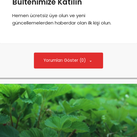
Bültenimize Katılın
etkileşim, fiziksel aktivite ve sağlık faydaları için
oynayanlar için uygundur. Rekabetçi tenis ise turne,
Hemen ücretsiz üye olun ve yeni
kulüp veya yerel düzeyde daha resmi maçlar ve
güncellemelerden haberdar olan ilk kişi olun.
müsabakalar içeren daha ciddi bir yaklaşımdır.
Herhangi bir cinsiyet, ırk, etnisite veya sosyal sınıftan
insanlar tenis oynayabilir. Tenis, herhangi bir coğrafi
bölgede oynanabilir ve dünya genelinde yaygın bir
Yorumları Göster (0)
spor olarak kabul edilir. Tenis, bireysel veya çiftler
halinde oynanabilir ve herhangi bir seviyede oynayıcıya
uygun düzeyde ayarlanabilir.
Sonuç olarak, tenis, geniş bir demografik grubu
kapsayan bir spordur ve herhangi bir yaş, cinsiyet, ırk,
etnisite veya sosyal sınıftan insanlar tarafından
oynanabilir.