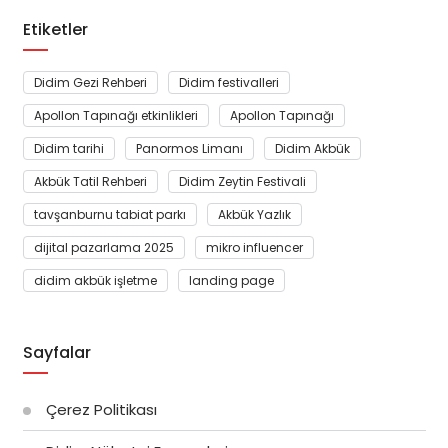
Etiketler
Didim Gezi Rehberi
Didim festivalleri
Apollon Tapınağı etkinlikleri
Apollon Tapınağı
Didim tarihi
Panormos Limanı
Didim Akbük
Akbük Tatil Rehberi
Didim Zeytin Festivali
tavşanburnu tabiat parkı
Akbük Yazlık
dijital pazarlama 2025
mikro influencer
didim akbük işletme
landing page
Sayfalar
Çerez Politikası