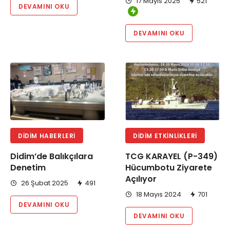
17 Mayıs 2025
521
DEVAMINI OKU
DEVAMINI OKU
DIDIM HABERLERI
DIDIM ETKINLIKLERI
Didim’de Balıkçılara
TCG KARAYEL (P-349)
Denetim
Hücumbotu Ziyarete
Açılıyor
26 Şubat 2025
491
18 Mayıs 2024
701
DEVAMINI OKU
DEVAMINI OKU