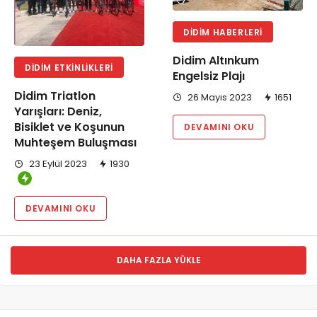
DIDIM HABERLERI
Didim Altınkum
DIDIM ETKINLIKLERI
Engelsiz Plajı
Didim Triatlon
26 Mayıs 2023
1651
Yarışları: Deniz,
Bisiklet ve Koşunun
DEVAMINI OKU
Muhteşem Buluşması
23 Eylül 2023
1930
DEVAMINI OKU
DAHA FAZLA YÜKLE