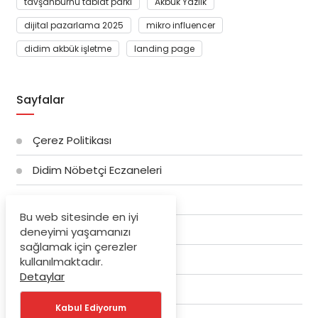
tavşanburnu tabiat parkı
Akbük Yazlık
dijital pazarlama 2025
mikro influencer
didim akbük işletme
landing page
Sayfalar
Çerez Politikası
Didim Nöbetçi Eczaneleri
Gizlilik Politikası
Bu web sitesinde en iyi
Hakkımızda
deneyimi yaşamanızı
sağlamak için çerezler
Hizmet Şartları
kullanılmaktadır.
Detaylar
İletişim
Kabul Ediyorum