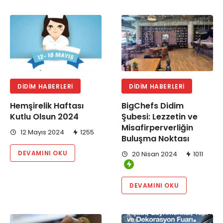
DIDIM HABERLERI
DIDIM HABERLERI
Hemşirelik Haftası
BigChefs Didim
Kutlu Olsun 2024
Şubesi: Lezzetin ve
Misafirperverliğin
12 Mayıs 2024
1255
Buluşma Noktası
DEVAMINI OKU
20 Nisan 2024
1011
DEVAMINI OKU