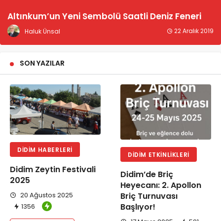
Altınkum’un Yeni Sembolü Saatli Deniz Feneri
22 Aralık 2019
Haluk Ünsal
SON YAZILAR
DIDIM HABERLERI
DIDIM ETKINLIKLERI
Didim Zeytin Festivali
Didim’de Briç
2025
Heyecanı: 2. Apollon
Briç Turnuvası
20 Ağustos 2025
Başlıyor!
1356