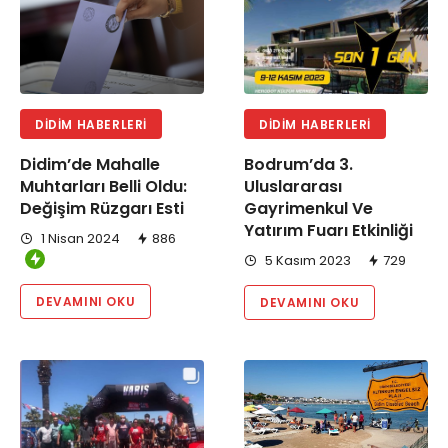
DIDIM HABERLERI
DIDIM HABERLERI
Didim’de Mahalle
Bodrum’da 3.
Muhtarları Belli Oldu:
Uluslararası
Değişim Rüzgarı Esti
Gayrimenkul Ve
Yatırım Fuarı Etkinliği
1 Nisan 2024
886
5 Kasım 2023
729
DEVAMINI OKU
DEVAMINI OKU