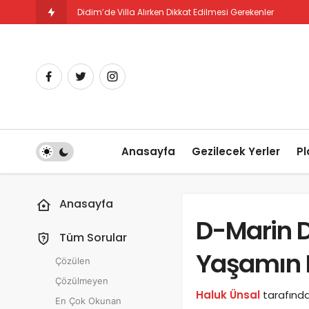
Didim’de Villa Alırken Dikkat Edilmesi Gerekenler
Anasayfa
Gezilecek Yerler
Pl
Anasayfa
D-Marin D
Tüm Sorular
Yaşamın 
Çözülen
Çözülmeyen
Haluk Ünsal
tarafınd
En Çok Okunan