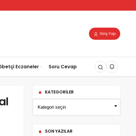
Giriş Yap
öbetçi Eczaneler
Soru Cevap
KATEGORILER
al
SON YAZILAR