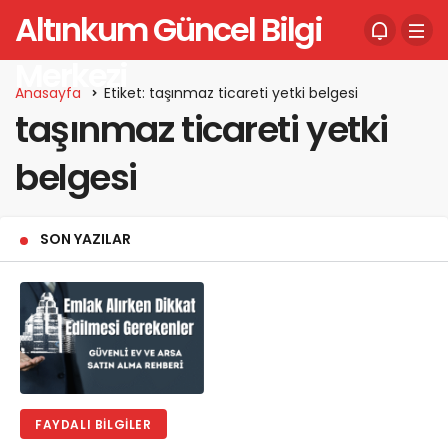
Altınkum Güncel Bilgi
Merkezi
Anasayfa
Etiket: taşınmaz ticareti yetki belgesi
taşınmaz ticareti yetki
belgesi
SON YAZILAR
FAYDALI BILGILER