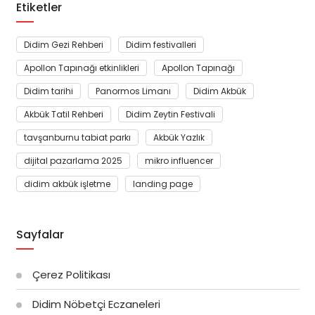
Etiketler
Didim Gezi Rehberi
Didim festivalleri
Apollon Tapınağı etkinlikleri
Apollon Tapınağı
Didim tarihi
Panormos Limanı
Didim Akbük
Akbük Tatil Rehberi
Didim Zeytin Festivali
tavşanburnu tabiat parkı
Akbük Yazlık
dijital pazarlama 2025
mikro influencer
didim akbük işletme
landing page
Sayfalar
Çerez Politikası
Didim Nöbetçi Eczaneleri