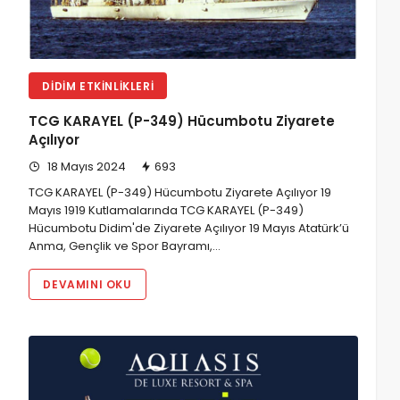
DIDIM ETKINLIKLERI
TCG KARAYEL (P-349) Hücumbotu Ziyarete
Açılıyor
18 Mayıs 2024
693
TCG KARAYEL (P-349) Hücumbotu Ziyarete Açılıyor 19
Mayıs 1919 Kutlamalarında TCG KARAYEL (P-349)
Hücumbotu Didim'de Ziyarete Açılıyor 19 Mayıs Atatürk’ü
Anma, Gençlik ve Spor Bayramı,…
DEVAMINI OKU