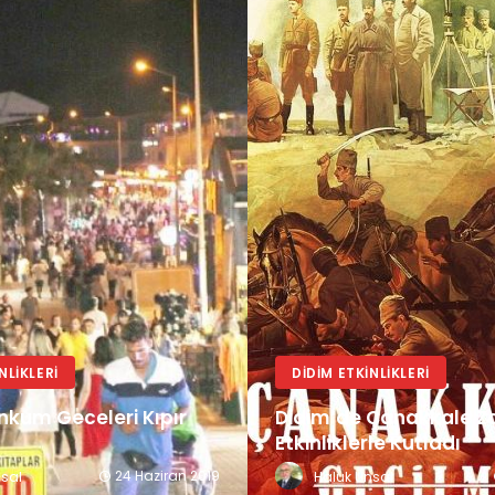
NLIKLERI
DIDIM ETKINLIKLERI
ınkum Geceleri Kıpır
Didim’de Çanakkale Za
Etkinliklerle Kutladı
24 Haziran 2019
nsal
Haluk Ünsal