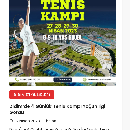
DIDIM ETKINLIKLERI
Didim’de 4 Günlük Tenis Kampı Yoğun İlgi
Gördü
17 Nisan 2023
986
Didim'de 4 Günlük Tenis Kampı Yoğun İlgi Gördü Tenis