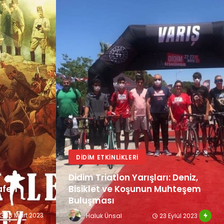
DIDIM ETKINLIKLERI
Didim Triatlon Yarışları: Deniz,
feri
Bisiklet ve Koşunun Muhteşem
Buluşması
18 Mart 2023
23 Eylül 2023
Haluk Ünsal