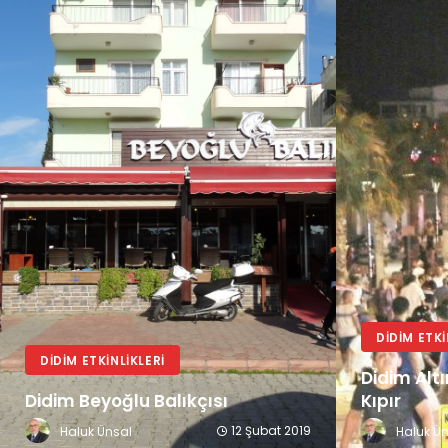
DIDIM ETKI
DIDIM ETKINLIKLERI
Didim Alt
Didim Beyoğlu Balıkçısı
Kıpır
12 Şubat 2019
Haluk Ünsal
Haluk Ü